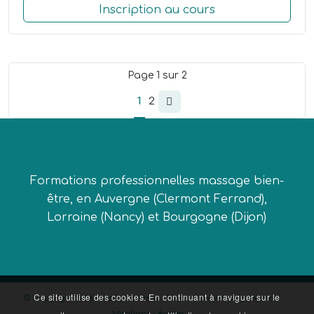
Inscription au cours
Page
1
sur
2
1
2
Formations professionnelles massage bien-
être, en Auvergne (Clermont Ferrand),
Lorraine (Nancy) et Bourgogne (Dijon)
Ce site utilise des cookies. En continuant à naviguer sur le
© Copyright 2026 - Marie Gamain - Formation Massage Ajusté
Mentions Légales