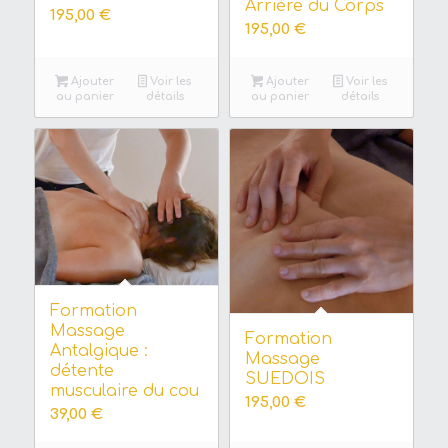
Arrière du Corps
195,00
€
195,00
€
Ajouter
Voir les
Ajouter
Voir les
au panier
détails
au panier
détails
Formation
Massage
Formation
Antalgique :
Massage
détente
SUEDOIS
musculaire du cou
195,00
€
39,00
€