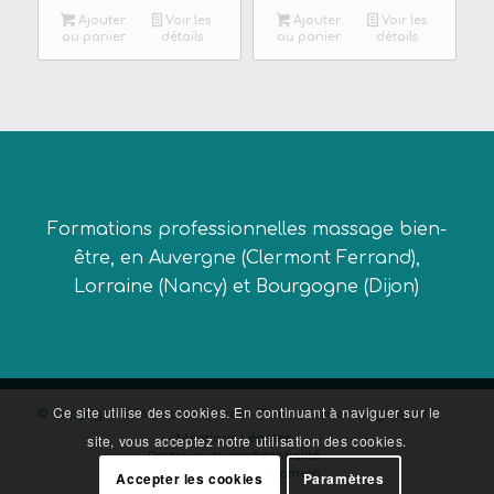
Ajouter
Voir les
Ajouter
Voir les
au panier
détails
au panier
détails
Formations professionnelles massage bien-
être, en Auvergne (Clermont Ferrand),
Lorraine (Nancy) et Bourgogne (Dijon)
Ce site utilise des cookies. En continuant à naviguer sur le
© Copyright 2026 - Marie Gamain - Formation Massage Ajusté
site, vous acceptez notre utilisation des cookies.
Mentions Légales
Politique de confidentialité
Contacter Marie Gamain
Accepter les cookies
Paramètres