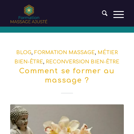
BLOG
,
FORMATION MASSAGE
,
MÉTIER
BIEN-ÊTRE
,
RECONVERSION BIEN-ÊTRE
Comment se former au
massage ?